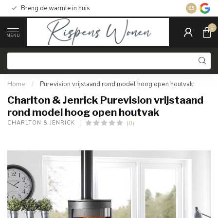
Breng de warmte in huis
Gratis ver
8.5
0
MENU
Home
/
Purevision vrijstaand rond model hoog open houtvak
Charlton & Jenrick Purevision vrijstaand
rond model hoog open houtvak
(0)
CHARLTON & JENRICK