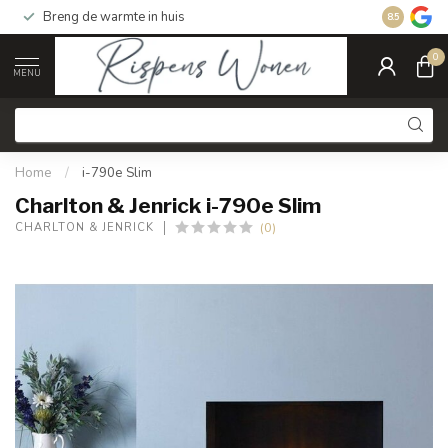
Breng de warmte in huis
Gratis ver
8.5
0
MENU
Home
/
i-790e Slim
Charlton & Jenrick i-790e Slim
(0)
CHARLTON & JENRICK