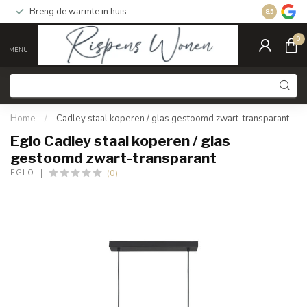
Breng de warmte in huis
Gratis ver
8.5
0
MENU
Home
/
Cadley staal koperen / glas gestoomd zwart-transparant
Eglo Cadley staal koperen / glas
gestoomd zwart-transparant
(0)
EGLO