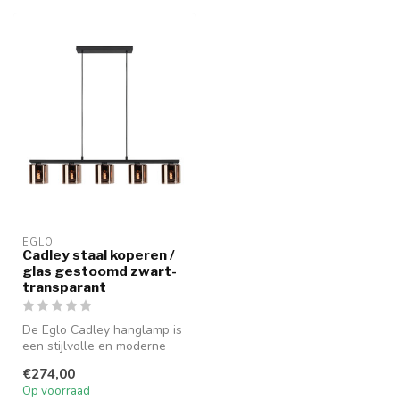
EGLO
Cadley staal koperen /
glas gestoomd zwart-
transparant
De Eglo Cadley hanglamp is
een stijlvolle en moderne
lamp met een strak design.
€274,00
...
Op voorraad