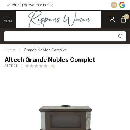
Breng de warmte in huis
Gratis ver
8.5
0
MENU
Home
/
Grande Nobles Complet
Altech Grande Nobles Complet
(0)
ALTECH