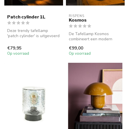
RISPENS
Patch cylinder 1L
Kosmos
Deze trendy tafellamp
De Tafellamp Kosmos
'patch cylinder' is uitgevoerd
combineert een modern
in metaal met een brons
ontwerp met sfeervolle
ant...
€79,95
€99,00
verlichting, id...
Op voorraad
Op voorraad