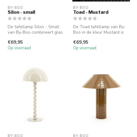
BY-BOO
BY-BOO
Silon - small
Toad - Mustard
De tafellamp Silon - Small
De Toad tafellamp van By-
van By-Boo combineert glas
Boo in de kleur Mustard is
en metaal voor een industr...
een compacte metalen lamp
€69,95
€69,95
me...
Op voorraad
Op voorraad
BY-BOO
BY-BOO