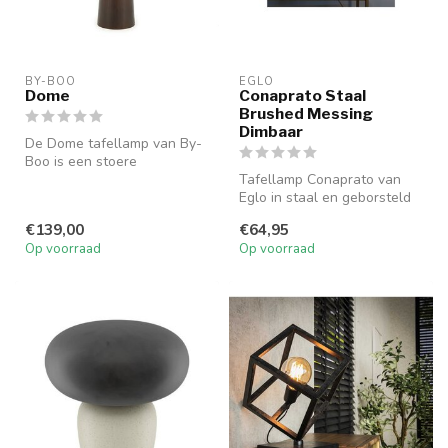
BY-BOO
EGLO
Dome
Conaprato Staal
Brushed Messing
Dimbaar
De Dome tafellamp van By-
Boo is een stoere
combinatie van hout en ijzer.
Tafellamp Conaprato van
Compact...
Eglo in staal en geborsteld
messing is dimbaar en stijlv...
€139,00
€64,95
Op voorraad
Op voorraad