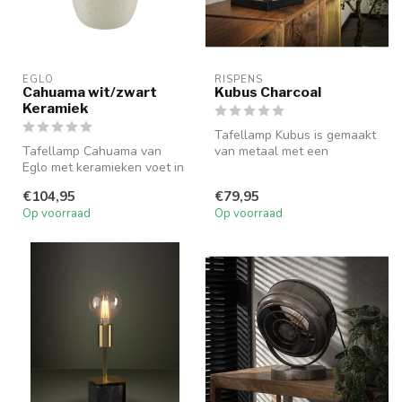
EGLO
RISPENS
Cahuama wit/zwart
Kubus Charcoal
Keramiek
Tafellamp Kubus is gemaakt
Tafellamp Cahuama van
van metaal met een
Eglo met keramieken voet in
charcoal finish. Het open
wit/zwart is een speelse en
frame la...
€104,95
€79,95
el...
Op voorraad
Op voorraad