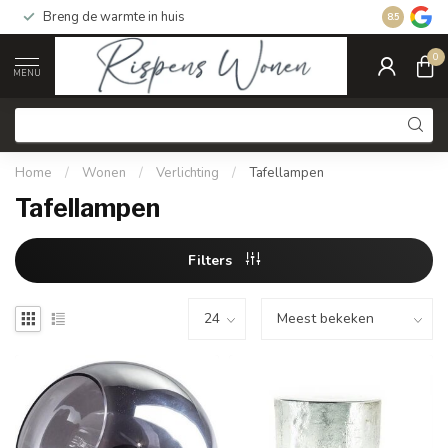
Breng de warmte in huis
Gratis ver
8.5
0
MENU
Home
/
Wonen
/
Verlichting
/
Tafellampen
Tafellampen
Filters