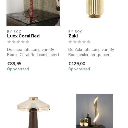
BY-BOO
BY-BOO
Luox Coral Red
Zuki
De Luox tafellamp van By-
De Zuki tafellamp van By-
Boo in Coral Red combineert
Boo combineert papier,
hout en metaal in een
linnen en hout tot een
€89,95
€129,00
moder...
luchtig e...
Op voorraad
Op voorraad