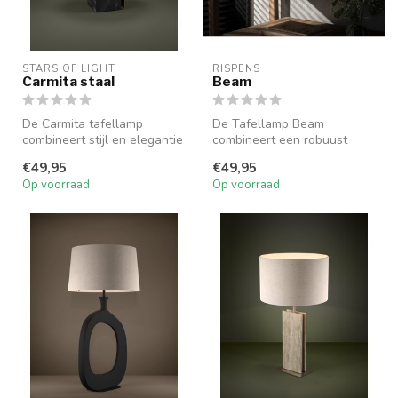
STARS OF LIGHT
RISPENS
Carmita staal
Beam
De Carmita tafellamp
De Tafellamp Beam
combineert stijl en elegantie
combineert een robuust
met een slank design.
design met warme
€49,95
€49,95
Gemaakt...
sfeerverlichting, perf...
Op voorraad
Op voorraad