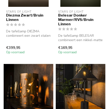
STARS OF LIGHT
STARS OF LIGHT
Diezma Zwart/Bruin
Belesar Donker
Linnen
Marmer/RVS/Bruin
Linnen
De tafellamp DIEZMA
combineert een zwart stalen
De tafellamp BELESAR
frame met een natuurlijke
combineert een nikkel-matte
linnen...
stalen behuizing met een
€399,95
€169,95
natuur...
Op voorraad
Op voorraad