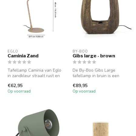
EGLO
BY-BOO
Caminia Zand
Gibs large - brown
Tafellamp Caminia van Eglo
De By-Boo Gibs Large
in zandkleur straalt rust en
tafellamp in bruin is een
sfeer uit. Met keramieke...
houten lamp met een
€62,95
€89,95
organische vo...
Op voorraad
Op voorraad