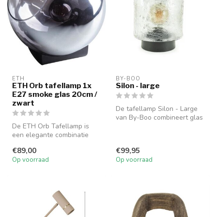
ETH
BY-BOO
ETH Orb tafellamp 1x
Silon - large
E27 smoke glas 20cm /
zwart
De tafellamp Silon - Large
van By-Boo combineert glas
De ETH Orb Tafellamp is
en metaal voor een industr...
een elegante combinatie
van glas, sfeerverlichting en
€89,00
€99,95
mo...
Op voorraad
Op voorraad