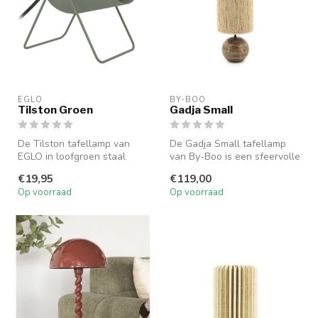
EGLO
BY-BOO
Tilston Groen
Gadja Small
De Tilston tafellamp van
De Gadja Small tafellamp
EGLO in loofgroen staal
van By-Boo is een sfeervolle
heeft een verstelbare kap
lamp van hout en jute. Com...
€19,95
€119,00
en mo...
Op voorraad
Op voorraad