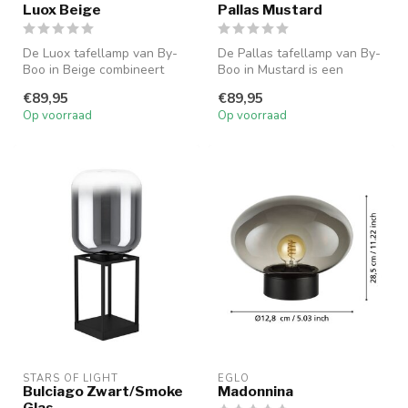
Luox Beige
Pallas Mustard
De Luox tafellamp van By-
De Pallas tafellamp van By-
Boo in Beige combineert
Boo in Mustard is een
hout en metaal in een strak,
opvallende lamp van
€89,95
€89,95
mo...
geglazuurd ...
Op voorraad
Op voorraad
STARS OF LIGHT
EGLO
Bulciago Zwart/Smoke
Madonnina
Glas