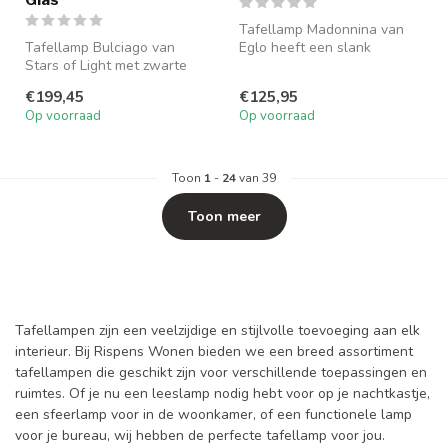
Tafellamp Madonnina van
Tafellamp Bulciago van
Eglo heeft een slank
Stars of Light met zwarte
metalen frame met glazen
voet en smoke glazen kap
kap. Strak...
€199,45
€125,95
zorgt ...
Op voorraad
Op voorraad
Toon
1
-
24
van 39
Toon meer
Tafellampen zijn een veelzijdige en stijlvolle toevoeging aan elk
interieur. Bij Rispens Wonen bieden we een breed assortiment
tafellampen die geschikt zijn voor verschillende toepassingen en
ruimtes. Of je nu een leeslamp nodig hebt voor op je nachtkastje,
een sfeerlamp voor in de woonkamer, of een functionele lamp
voor je bureau, wij hebben de perfecte tafellamp voor jou.