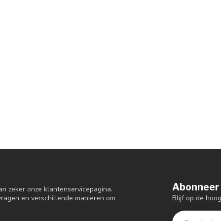
Abonneer 
an zeker onze klantenservicepagina.
Blijf op de hoo
 vragen en verschillende manieren om