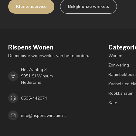
Klantenservice
Bekijk onze winkels
Rispens Wonen
Categori
De mooiste woonwinkel van het noorden.
Wonen
Zonwering
Het Aanleg 3
Raambekledin
9951 SJ Winsum
Nederland
Kachels en H
Rookkanalen
0595-442974
Sale
info@rispenswinsum.nl