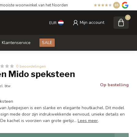
mooiste woonwinkel van het Noorden
8.5
0
Mijn account
EUR
Klantenservice
SALE
0 beoordelingen
en Mido speksteen
Op bestelling
cl. btw
eksteen
an Jydepejsen is een slanke en elegante houtkachel. Dit model
design mede door zijn indrukwekkende eenvoud, unieke details en
 kachel is voorzien van grote gietijz...
Lees meer
.