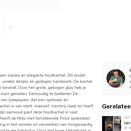
een slanke en elegante houtkachel. Dit model
d, unieke details en gedegen handwerk. De kachel
de bevindt. Door het grote, gebogen glas heb je
 kunt genieten. Eenvoudig te bedienen De
 van Jydepejsen, dat een optimale en
Gerelatee
hel is van sterk, massief, roestvrij staal en heeft
zijn eenvoud past deze houtkachel in veel
n heeft de Mido met het bekende Finse speksteen
JA
Jac
aring in het winnen en verwerken van hoogwaardig
otste die bekend is. Door het hoge talkgehalte is