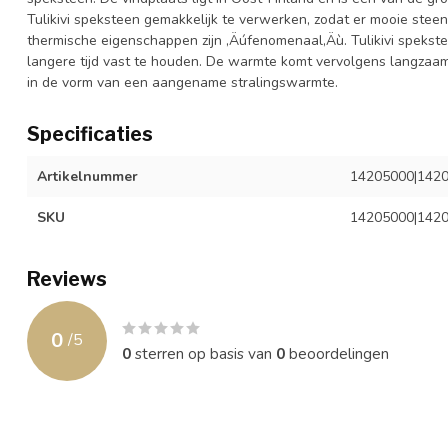
Tulikivi speksteen gemakkelijk te verwerken, zodat er mooie st
thermische eigenschappen zijn ‚Äúfenomenaal‚Äù. Tulikivi spekste
langere tijd vast te houden. De warmte komt vervolgens langzaam 
in de vorm van een aangename stralingswarmte.
Specificaties
Artikelnummer
14205000|142
SKU
14205000|142
Reviews
0
/
5
0
sterren op basis van
0
beoordelingen