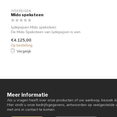
JYDEPEJSEN
Mido speksteen
Jydepejsen Mido speksteen
De Mido Speksteen van Jydepejsen is een
slanke en eleg...
€4.125,00
Op bestelling
Vergelijk
Meer informatie
Als u vragen heeft over onze producten of uw aankoop, bezoek d
Hier vindt u onze bedrijfsgegevens, antwoorden op veelgestelde
met ons in contact te komen.