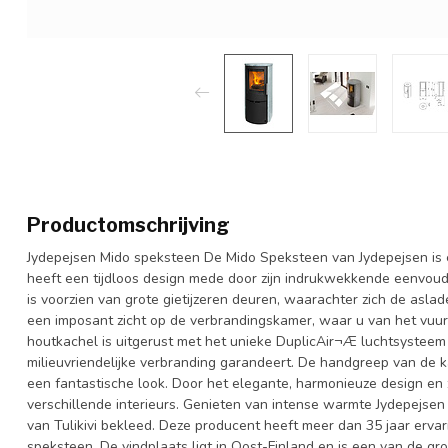
Productomschrijving
Jydepejsen Mido speksteen De Mido Speksteen van Jydepejsen is 
heeft een tijdloos design mede door zijn indrukwekkende eenvou
is voorzien van grote gietijzeren deuren, waarachter zich de asla
een imposant zicht op de verbrandingskamer, waar u van het vuur
houtkachel is uitgerust met het unieke DuplicAir¬Æ luchtsysteem
milieuvriendelijke verbranding garandeert. De handgreep van de kac
een fantastische look. Door het elegante, harmonieuze design en 
verschillende interieurs. Genieten van intense warmte Jydepejse
van Tulikivi bekleed. Deze producent heeft meer dan 35 jaar erv
speksteen. De vindplaats ligt in Oost-Finland en is een van de gro