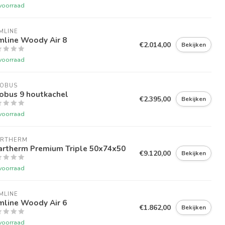
voorraad
MLINE
mline Woody Air 8
€2.014,00
Bekijken
voorraad
COBUS
obus 9 houtkachel
€2.395,00
Bekijken
voorraad
ARTHERM
artherm Premium Triple 50x74x50
€9.120,00
Bekijken
voorraad
MLINE
mline Woody Air 6
€1.862,00
Bekijken
voorraad