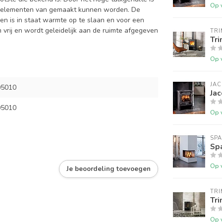
Op 
eenelementen van gemaakt kunnen worden. De
en is in staat warmte op te slaan en voor een
vrij en wordt geleidelijk aan de ruimte afgegeven
TRI
Tri
Op 
JA
05010
Jac
05010
Op 
SP
Sp
Op 
Je beoordeling toevoegen
TRI
Tri
Op 