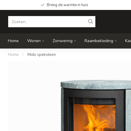
Breng de warmte in huis
Home
Wonen
Zonwering
Raambekleding
Ka
Home
/
Mido speksteen