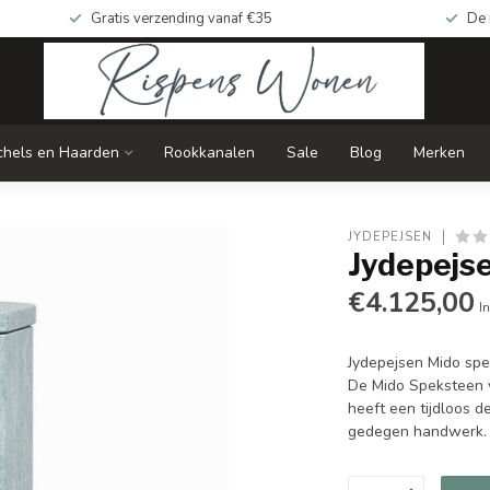
Gratis verzending vanaf €35
De 
chels en Haarden
Rookkanalen
Sale
Blog
Merken
JYDEPEJSEN
Jydepejs
€4.125,00
In
Jydepejsen Mido sp
De Mido Speksteen v
heeft een tijdloos 
gedegen handwerk. De