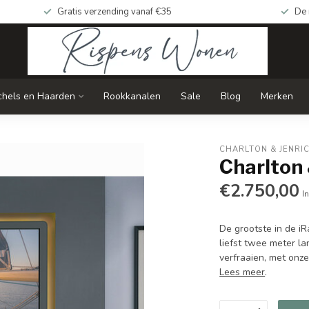
Gratis verzending vanaf €35
De 
chels en Haarden
Rookkanalen
Sale
Blog
Merken
CHARLTON & JENRI
Charlton 
€2.750,00
In
De grootste in de iR
liefst twee meter la
verfraaien, met onze
Lees meer
.