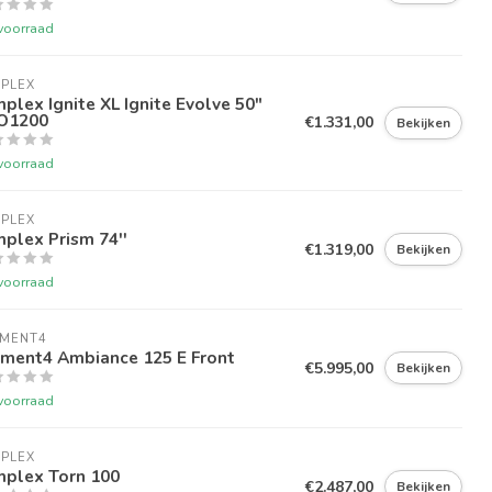
voorraad
PLEX
plex Ignite XL Ignite Evolve 50"
O1200
€1.331,00
Bekijken
voorraad
PLEX
plex Prism 74''
€1.319,00
Bekijken
voorraad
EMENT4
ement4 Ambiance 125 E Front
€5.995,00
Bekijken
voorraad
PLEX
mplex Torn 100
€2.487,00
Bekijken