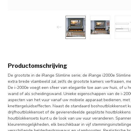
Productomschrijving
De grootste in de iRange Slimline serie; de iRange i2000e Slimline
extra brede vlambeeld zal zelfs de grootste kamers verfraaien, me
De i-2000e voegt een sfeer van elegantie toe aan uw huis, of u h
wand of als scheidingswand. Unieke eigenschappen van de i-200
aspecten van het vuur vanaf uw mobiele apparaat bedienen, met 
knettergeluidseffecten. Naast de standaard boshoutblokkenset ku
drijfhoutblokkenset of de gevierendeelde gesplitste houtblokken
houtblokkensets kunt u de look van uw vuur veranderen. Spannend
kleurenmogelijkheden, elk beschikbaar in vijf stemmingsinstelling
verschillende helderheidsniveaus en vlamhoogtes. Realistische b