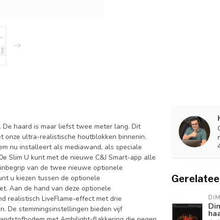
. De haard is maar liefst twee meter lang. Dit
t onze ultra-realistische houtblokken binnenin.
em nu installeert als mediawand, als speciale
0e Slim U kunt met de nieuwe C&J Smart-app alle
inbegrip van de twee nieuwe optionele
Gerelatee
nt u kiezen tussen de optionele
set. Aan de hand van deze optionele
 realistisch LiveFlame-effect met drie
DIM
Di
en. De stemmingsinstellingen bieden vijf
ha
randstofbodem met Ambilight-flakkering die negen