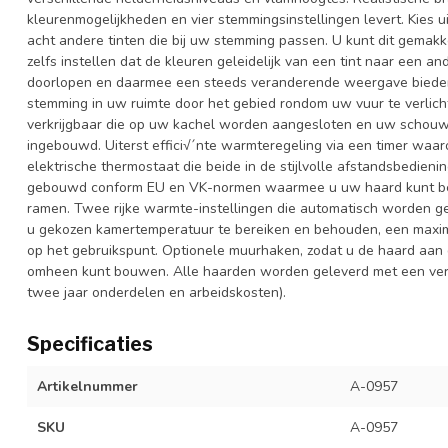
kleurenmogelijkheden en vier stemmingsinstellingen levert. Kies ui
acht andere tinten die bij uw stemming passen. U kunt dit gemakk
zelfs instellen dat de kleuren geleidelijk van een tint naar een an
doorlopen en daarmee een steeds veranderende weergave bieden. O
stemming in uw ruimte door het gebied rondom uw vuur te verlichte
verkrijgbaar die op uw kachel worden aangesloten en uw schouw
ingebouwd. Uiterst effici√´nte warmteregeling via een timer wa
elektrische thermostaat die beide in de stijlvolle afstandsbedien
gebouwd conform EU en VK-normen waarmee u uw haard kunt bed
ramen. Twee rijke warmte-instellingen die automatisch worden 
u gekozen kamertemperatuur te bereiken en behouden, een maxim
op het gebruikspunt. Optionele muurhaken, zodat u de haard aan
omheen kunt bouwen. Alle haarden worden geleverd met een verle
twee jaar onderdelen en arbeidskosten).
Specificaties
Artikelnummer
A-0957
SKU
A-0957