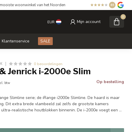
mooiste woonwinkel van het Noorden
8.5
0
Mijn account
EUR
Klantenservice
SALE
0 beoordelingen
CK
& Jenrick i-2000e Slim
Op bestelling
cl. btw
ange Slimline serie; de iRange i2000e Slimline. De haard is maar
ng. Dit extra brede vlambeeld zal zelfs de grootste kamers
 ultra-realistische houtblokken binnenin. De i-2000e voegt een ...