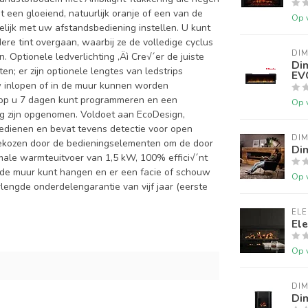
t een gloeiend, natuurlijk oranje of een van de
Op 
elijk met uw afstandsbediening instellen. U kunt
dere tint overgaan, waarbij ze de volledige cyclus
DIM
ptionele ledverlichting ‚Äì Cre√´er de juiste
Dim
n; er zijn optionele lengtes van ledstrips
EV
 inlopen of in de muur kunnen worden
arop u 7 dagen kunt programmeren en een
Op 
ing zijn opgenomen. Voldoet aan EcoDesign,
ienen en bevat tevens detectie voor open
DIM
gekozen door de bedieningselementen om de door
Dim
ale warmteuitvoer van 1,5 kW, 100% effici√´nt
 de muur kunt hangen en er een facie of schouw
Op 
ngde onderdelengarantie van vijf jaar (eerste
EL
El
Op 
DIM
Di