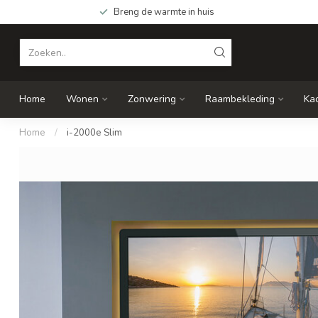
Breng de warmte in huis
Home
Wonen
Zonwering
Raambekleding
Ka
Home
/
i-2000e Slim